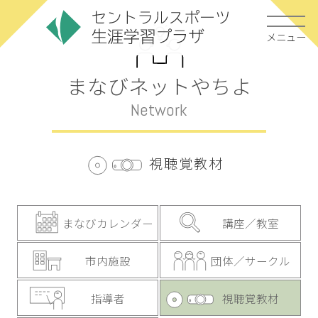
メニュー
まなびネットやちよ
Network
視聴覚教材
まなびカレンダー
講座／教室
市内施設
団体／サークル
指導者
視聴覚教材