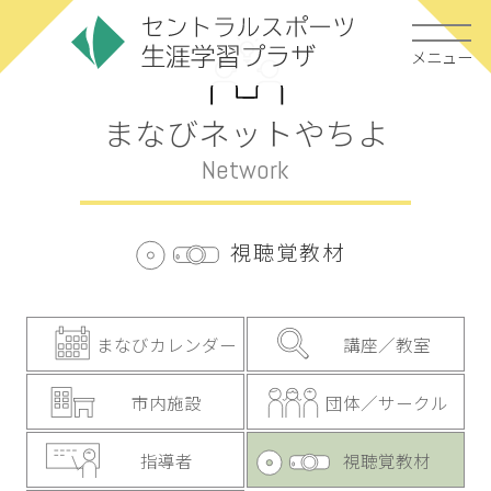
メニュー
まなびネットやちよ
Network
視聴覚教材
まなびカレンダー
講座／教室
市内施設
団体／サークル
指導者
視聴覚教材