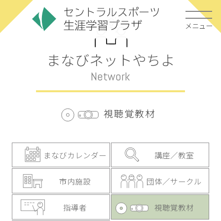
メニュー
まなびネットやちよ
Network
視聴覚教材
まなびカレンダー
講座／教室
市内施設
団体／サークル
指導者
視聴覚教材