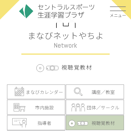
メニュー
まなびネットやちよ
Network
視聴覚教材
まなびカレンダー
講座／教室
市内施設
団体／サークル
指導者
視聴覚教材