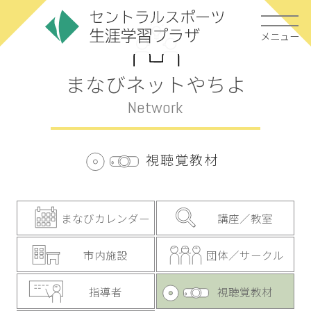
メニュー
まなびネットやちよ
Network
視聴覚教材
まなびカレンダー
講座／教室
市内施設
団体／サークル
指導者
視聴覚教材