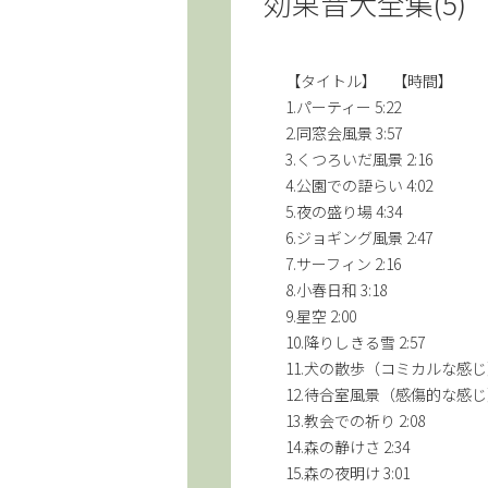
効果音大全集(5)
【タイトル】 【時間】
1.パーティー 5:22
2.同窓会風景 3:57
3.くつろいだ風景 2:16
4.公園での語らい 4:02
5.夜の盛り場 4:34
6.ジョギング風景 2:47
7.サーフィン 2:16
8.小春日和 3:18
9.星空 2:00
10.降りしきる雪 2:57
11.犬の散歩（コミカルな感じ） 
12.待合室風景（感傷的な感じ） 
13.教会での祈り 2:08
14.森の静けさ 2:34
15.森の夜明け 3:01