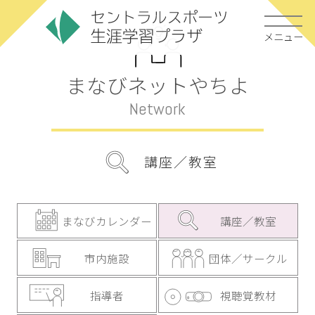
メニュー
まなびネットやちよ
Network
講座／教室
まなびカレンダー
講座／教室
市内施設
団体／サークル
指導者
視聴覚教材