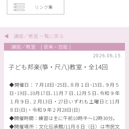
リンク集
◀ 講座／教室 一覧に戻る
講座／教室
[ 音楽・芸能 ]
2026.06.15
子ども邦楽(箏・尺八)教室・全14回
◆開催日：７月18日･25日､８月１日･15日､９月５
日･19日､10月17日､11月７日､12月５日､令和９年
１月９日､２月13日・27日いずれも土曜日と11月
８日(日)・令和９年２月28日(日)
◆開催時間：練習は主に午前10時半～12時30分｡
◆開催場所：文化伝承館/11月８日（日）は市民文