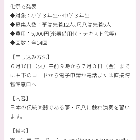
化祭で発表
◆対象：小学３年生～中学３年生
◆募集人数：箏は先着12人､尺八は先着5人
◆費用：5,000円(楽器借用代・テキスト代等)
◆回数：全14回
【申し込み方法】
６月16日（火）午前９時から７月３日（金）まで
に右下のコードから電子申請か電話または直接博
物館窓口へ
【内容】
日本の伝統楽器である箏・尺八に触れ演奏を習い
ます。
【備考】
電子申請URL：https://apply.e-tumo.jp/city-