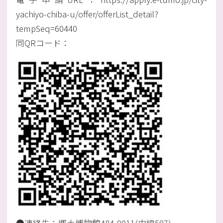
yachiyo-chiba-u/offer/offerList_detail?
tempSeq=60440
同QRコード：