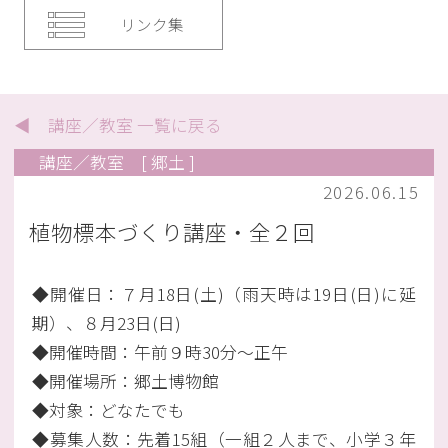
リンク集
◀ 講座／教室 一覧に戻る
講座／教室
[ 郷土 ]
2026.06.15
植物標本づくり講座・全２回
◆開催日：７月18日(土)（雨天時は19日(日)に延
期）、８月23日(日)
◆開催時間：午前９時30分～正午
◆開催場所：郷土博物館
◆対象：どなたでも
◆募集人数：先着15組（一組２人まで、小学３年