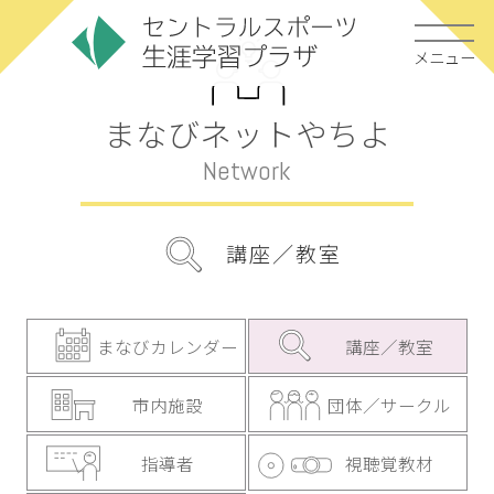
メニュー
まなびネットやちよ
Network
講座／教室
まなびカレンダー
講座／教室
市内施設
団体／サークル
指導者
視聴覚教材