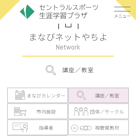
メニュー
まなびネットやちよ
Network
講座／教室
まなびカレンダー
講座／教室
市内施設
団体／サークル
指導者
視聴覚教材