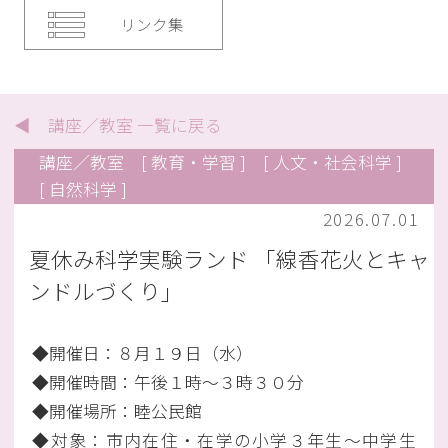
リンク集
◀ 講座／教室 一覧に戻る
講座／教室
[ 教育・学習 ]
[ 人文・社会科学 ]
[ 自然科学 ]
2026.07.01
夏休み科学実験ランド 「線香花火とキャ
ンドルづくり」
◆開催日：８月１９日（水）
◆開催時間：午後１時～３時３０分
◆開催場所：睦公民館
◆対象：市内在住・在学の小学３年生～中学生