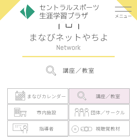
メニュー
まなびネットやちよ
Network
講座／教室
まなびカレンダー
講座／教室
市内施設
団体／サークル
指導者
視聴覚教材