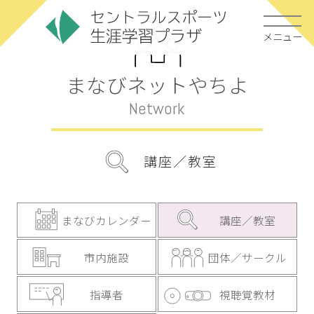
メニュー
まなびネットやちよ
Network
講座／教室
まなびカレンダー
講座／教室
市内施設
団体／サークル
指導者
視聴覚教材