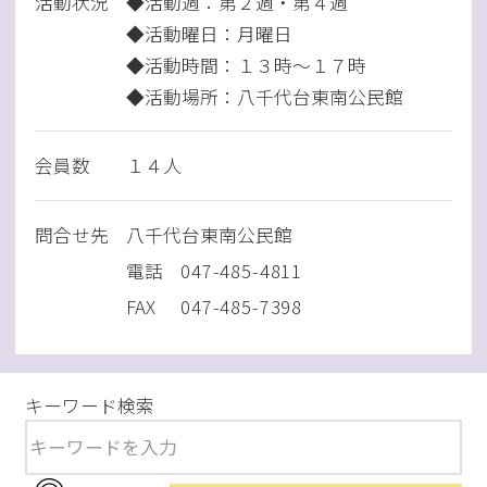
活動状況
◆活動週：第２週・第４週
◆活動曜日：月曜日
◆活動時間：１３時～１７時
◆活動場所：八千代台東南公民館
会員数
１４人
問
合
せ先
八千代台東南公民館
電話
047-485-4811
FAX
047-485-7398
キーワード検索