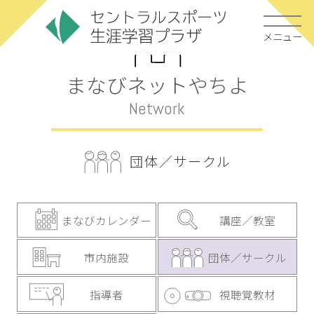
メニュー
まなびネットやちよ
Network
団体／サークル
まなびカレンダー
講座／教室
市内施設
団体／サークル
指導者
視聴覚教材