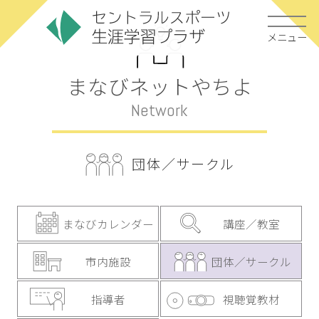
メニュー
まなびネットやちよ
Network
団体／サークル
まなびカレンダー
講座／教室
市内施設
団体／サークル
指導者
視聴覚教材