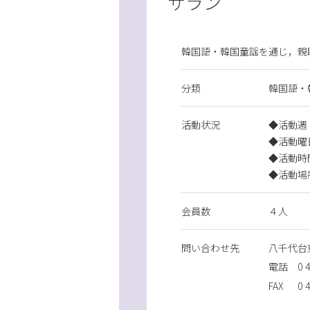
サラン
韓国語・韓国童謡を通じ，親
分類
韓国語・
活動状況
◆活動週
◆活動曜
◆活動時
◆活動場
会員数
４人
問
い
合
わ
せ先
八千代台
電話
0
FAX
0