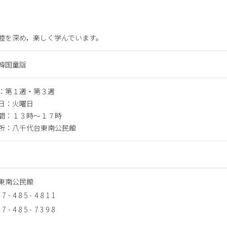
睦を深め，楽しく学んでいます。
韓国童謡
：第１週・第３週
日：火曜日
間：１３時～１７時
所：八千代台東南公民館
東南公民館
47-485-4811
47-485-7398