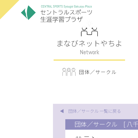
まなびネットやちよ
Network
団体／サークル
◀ 団体／サークル 一覧に戻る
団体／サークル
[ 八