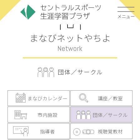
メニュー
まなびネットやちよ
Network
団体／サークル
まなびカレンダー
講座／教室
市内施設
団体／サークル
指導者
視聴覚教材