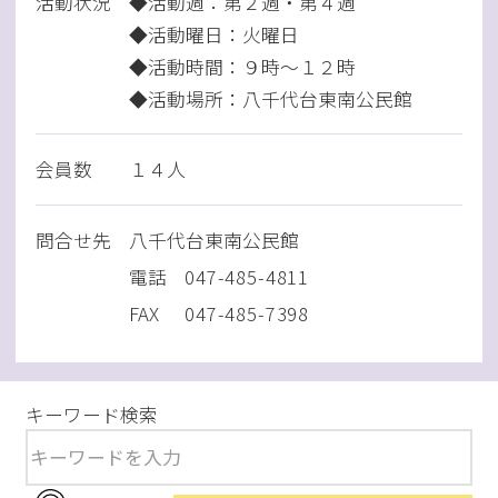
活動状況
◆活動週：第２週・第４週
◆活動曜日：火曜日
◆活動時間：９時～１２時
◆活動場所：八千代台東南公民館
会員数
１４人
問
合
せ先
八千代台東南公民館
電話
047-485-4811
FAX
047-485-7398
キーワード検索