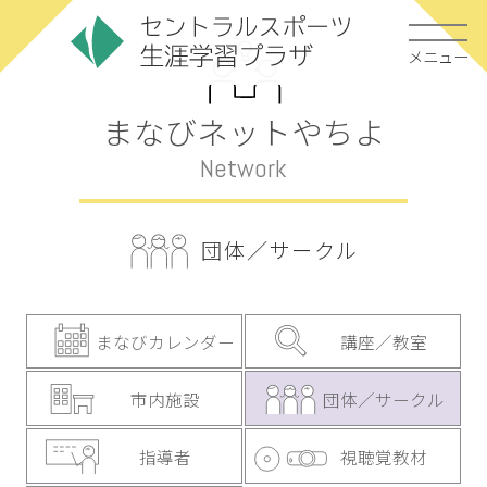
メニュー
まなびネットやちよ
Network
団体／サークル
まなびカレンダー
講座／教室
市内施設
団体／サークル
指導者
視聴覚教材