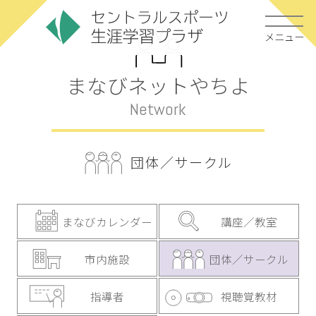
メニュー
まなびネットやちよ
Network
団体／サークル
まなびカレンダー
講座／教室
市内施設
団体／サークル
指導者
視聴覚教材