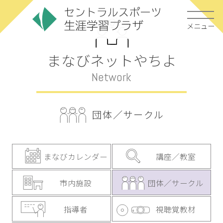
メニュー
まなびネットやちよ
Network
団体／サークル
まなびカレンダー
講座／教室
市内施設
団体／サークル
指導者
視聴覚教材