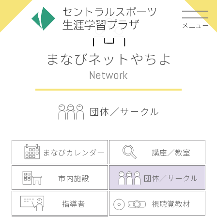
メニュー
まなびネットやちよ
Network
団体／サークル
まなびカレンダー
講座／教室
市内施設
団体／サークル
指導者
視聴覚教材