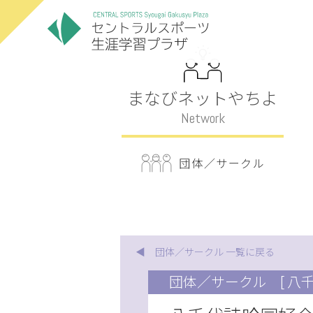
まなびネットやちよ
Network
団体／サークル
◀ 団体／サークル 一覧に戻る
団体／サークル
[ 八