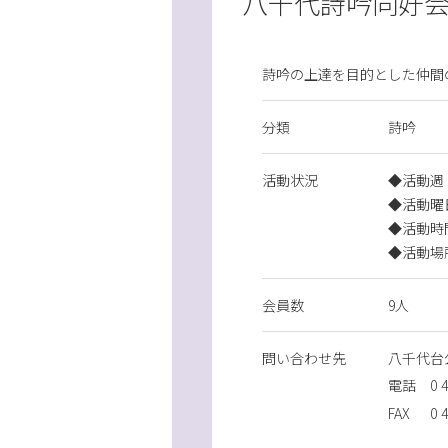
八千代詩吟同好
詩吟の上達を目的とした仲間
分類
詩吟
活動状況
◆活動週
◆活動曜
◆活動時
◆活動場
会員数
9人
問
い
合
わ
せ先
八千代台
電話
0
FAX
0