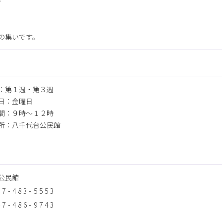
会
の集いです。
：第１週・第３週
日：金曜日
間：９時～１２時
所：八千代台公民館
公民館
47-483-5553
47-486-9743