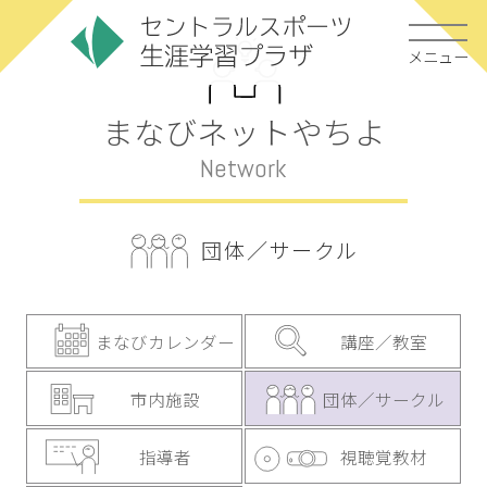
メニュー
まなびネットやちよ
Network
団体／サークル
まなびカレンダー
講座／教室
市内施設
団体／サークル
指導者
視聴覚教材