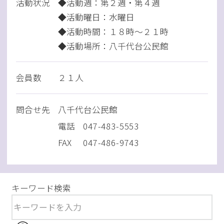
活動状況
◆活動週：第２週・第４週
◆活動曜日：水曜日
◆活動時間：１８時～２１時
◆活動場所：八千代台公民館
会員数
２１人
問
合
せ先
八千代台公民館
電話
047-483-5553
FAX
047-486-9743
キーワード検索