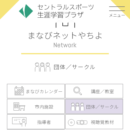
メニュー
まなびネットやちよ
Network
団体／サークル
まなびカレンダー
講座／教室
市内施設
団体／サークル
指導者
視聴覚教材