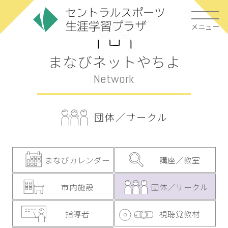
メニュー
まなびネットやちよ
Network
団体／サークル
まなびカレンダー
講座／教室
市内施設
団体／サークル
指導者
視聴覚教材