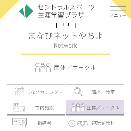
メニュー
まなびネットやちよ
Network
団体／サークル
まなびカレンダー
講座／教室
市内施設
団体／サークル
指導者
視聴覚教材