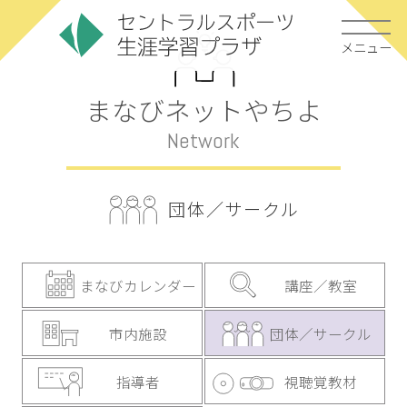
メニュー
まなびネットやちよ
Network
団体／サークル
まなびカレンダー
講座／教室
市内施設
団体／サークル
指導者
視聴覚教材