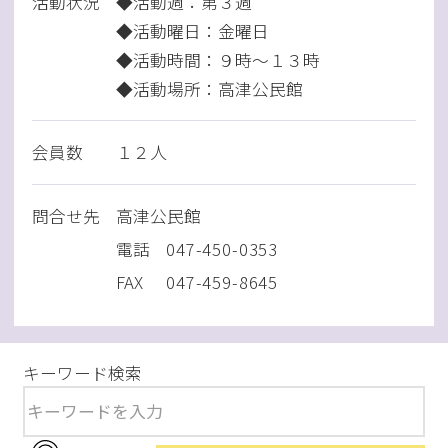
活動状況
◆活動週：第３週
◆活動曜日：金曜日
◆活動時間：９時～１３時
◆活動場所：高津公民館
会員数
１２人
問
合
せ先
高津公民館
電話
047-450-0353
FAX
047-459-8645
キーワード検索