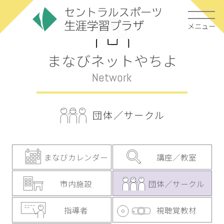
メニュー
まなびネットやちよ
Network
団体／サークル
まなびカレンダー
講座／教室
市内施設
団体／サークル
指導者
視聴覚教材