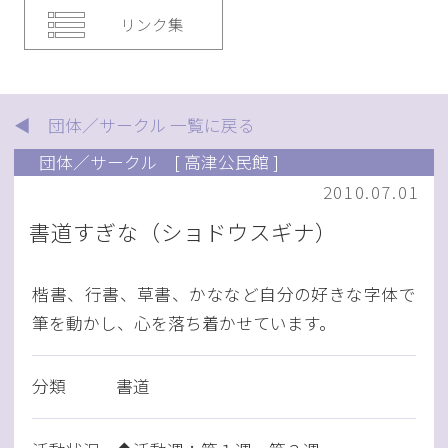
リンク集
◀ 団体／サークル 一覧に戻る
団体／サークル
[ 高津公民館 ]
2010.07.01
書道すぎな（ショドウスギナ）
楷書、行書、草書、かななど自分の好きな字体で
筆を動かし、心を落ち着かせています。
分類
書道