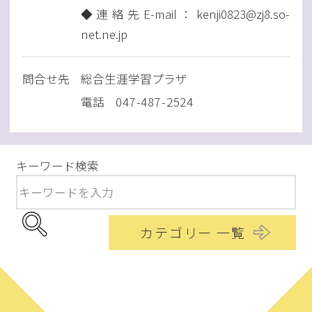
◆連絡先E-mail：kenji0823@zj8.so-
net.ne.jp
問
合
せ先
総合生涯学習プラザ
電話
047-487-2524
キーワード検索
カテゴリー 一覧