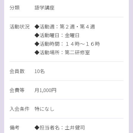
分類
語学講座
活動状況
◆活動週：第２週・第４週
◆活動曜日：金曜日
◆活動時間：１４時～１６時
◆活動場所：第二研修室
会員数
10名
会費等
月1,000円
入会条件
特になし
備考
◆担当者名：土井健司