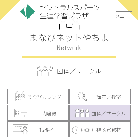
メニュー
まなびネットやちよ
Network
団体／サークル
まなびカレンダー
講座／教室
市内施設
団体／サークル
指導者
視聴覚教材