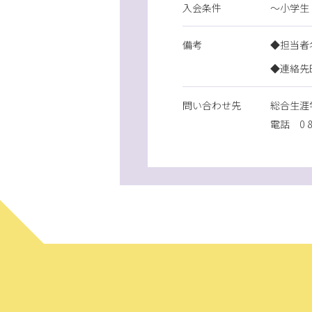
入会条件
～小学生
備考
◆担当者
◆連絡先E-m
問
い
合
わ
せ先
総合生涯
電話
0