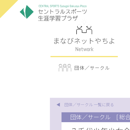
まなびネットやちよ
Network
団体／サークル
◀ 団体／サークル 一覧に戻る
団体／サークル
[ 総