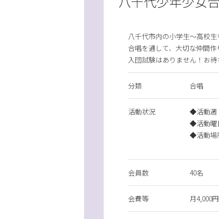
八千代少年少女
八千代市内の小学生～高校生
合唱を通して、大切な仲間作
入団試験はありません！お待
分類
合唱
活動状況
◆活動週
◆活動曜
◆活動場
多目
会員数
40名
会費等
月4,000円