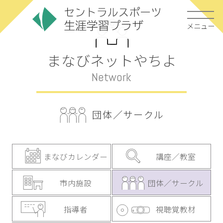
メニュー
まなびネットやちよ
Network
団体／サークル
まなびカレンダー
講座／教室
市内施設
団体／サークル
指導者
視聴覚教材