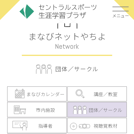
メニュー
まなびネットやちよ
Network
団体／サークル
まなびカレンダー
講座／教室
市内施設
団体／サークル
指導者
視聴覚教材