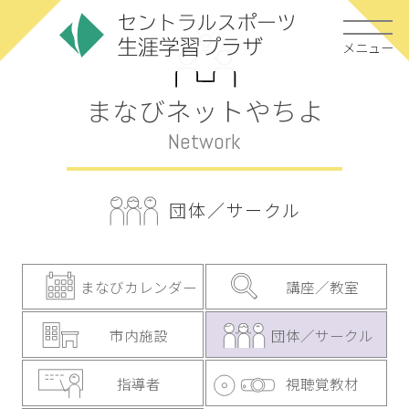
メニュー
まなびネットやちよ
Network
団体／サークル
まなびカレンダー
講座／教室
市内施設
団体／サークル
指導者
視聴覚教材