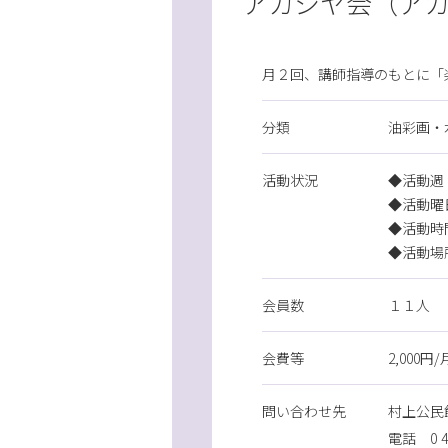
アカシヤ会（ア
月２回、講師指導のもとに「
分類
油彩画・
活動状況
◆活動週
◆活動曜
◆活動時
◆活動場
会員数
１１人
会費等
2,000円/
問
い
合
わ
せ先
村上公民
電話
0