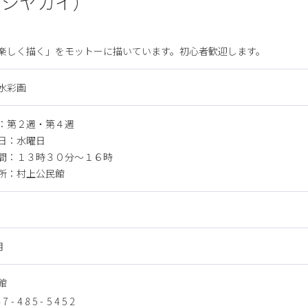
カシヤカイ）
楽しく描く」をモットーに描いています。初心者歓迎します。
水彩画
：第２週・第４週
日：水曜日
間：１３時３０分～１６時
所：村上公民館
月
館
47-485-5452