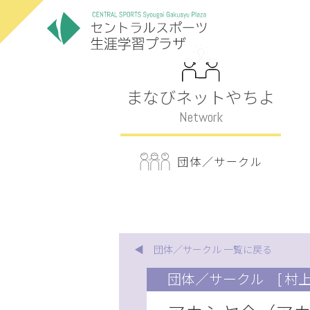
まなびネットやちよ
Network
団体／サークル
◀ 団体／サークル 一覧に戻る
団体／サークル
[ 村