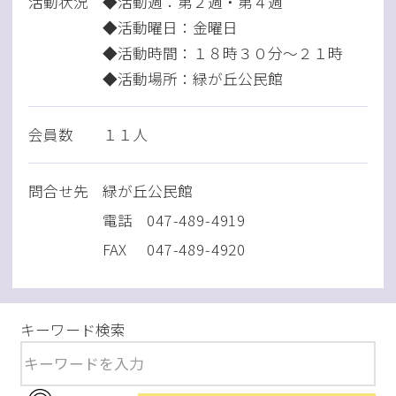
活動状況
◆活動週：第２週・第４週
◆活動曜日：金曜日
◆活動時間：１８時３０分～２１時
◆活動場所：緑が丘公民館
会員数
１１人
問
合
せ先
緑が丘公民館
電話
047-489-4919
FAX
047-489-4920
キーワード検索