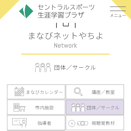
メニュー
まなびネットやちよ
Network
団体／サークル
まなびカレンダー
講座／教室
市内施設
団体／サークル
指導者
視聴覚教材