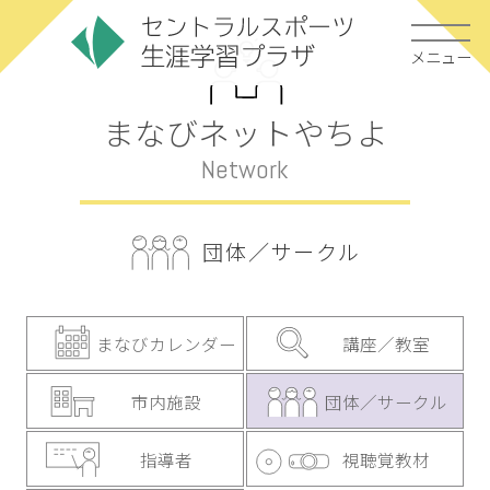
メニュー
まなびネットやちよ
Network
団体／サークル
まなびカレンダー
講座／教室
市内施設
団体／サークル
指導者
視聴覚教材