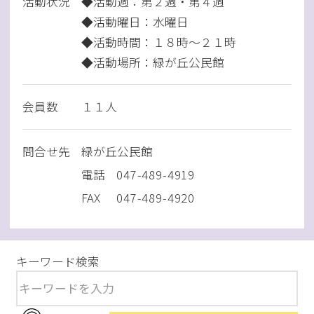
活動状況
◆活動週：第２週・第４週
◆活動曜日：水曜日
◆活動時間：１８時～２１時
◆活動場所：緑が丘公民館
会員数
１１人
問
合
せ先
緑が丘公民館
電話
047-489-4919
FAX
047-489-4920
キーワード検索