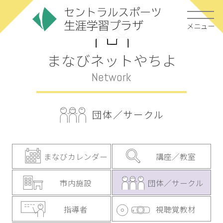
メニュー
まなびネットやちよ
Network
団体／サークル
まなびカレンダー
講座／教室
市内施設
団体／サークル
指導者
視聴覚教材