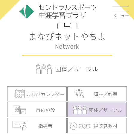
メニュー
まなびネットやちよ
Network
団体／サークル
まなびカレンダー
講座／教室
市内施設
団体／サークル
指導者
視聴覚教材