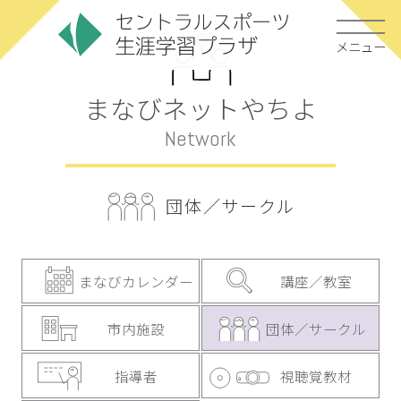
メニュー
まなびネットやちよ
Network
団体／サークル
まなびカレンダー
講座／教室
市内施設
団体／サークル
指導者
視聴覚教材