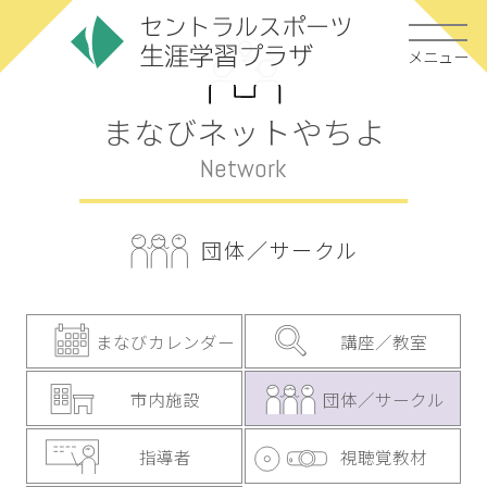
メニュー
まなびネットやちよ
Network
団体／サークル
まなびカレンダー
講座／教室
市内施設
団体／サークル
指導者
視聴覚教材