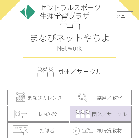
メニュー
まなびネットやちよ
Network
団体／サークル
まなびカレンダー
講座／教室
市内施設
団体／サークル
指導者
視聴覚教材