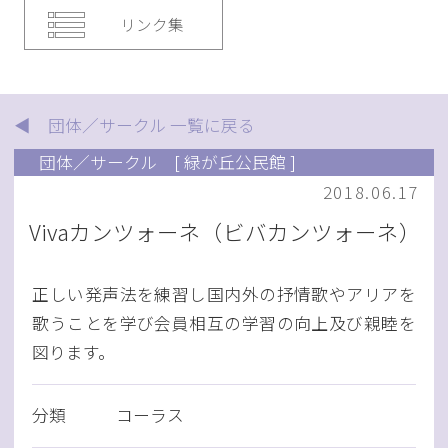
リンク集
◀ 団体／サークル 一覧に戻る
団体／サークル
[ 緑が丘公民館 ]
2018.06.17
Vivaカンツォーネ（ビバカンツォーネ）
正しい発声法を練習し国内外の抒情歌やアリアを
歌うことを学び会員相互の学習の向上及び親睦を
図ります。
分類
コーラス