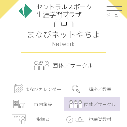
メニュー
まなびネットやちよ
Network
団体／サークル
まなびカレンダー
講座／教室
市内施設
団体／サークル
指導者
視聴覚教材