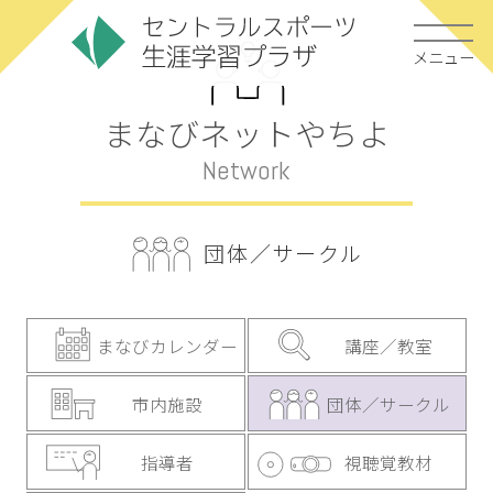
メニュー
まなびネットやちよ
Network
団体／サークル
まなびカレンダー
講座／教室
市内施設
団体／サークル
指導者
視聴覚教材