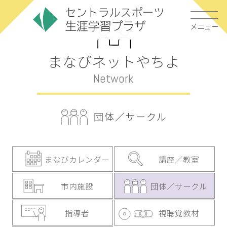
メニュー
まなびネットやちよ
Network
団体／サークル
まなびカレンダー
講座／教室
市内施設
団体／サークル
指導者
視聴覚教材