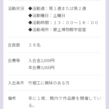
活動状況
◆活動週：第１週または第２週
◆活動曜日：土曜日
◆活動時間：１３：００～１６：００
◆活動場所：郷土博物館学習室
会員数
２８名
会費等
入会金2,000円
年会費3,000円
入会条件
竹細工に興味のある方
備考
年に１度、館内で作品展を開催してい
る。