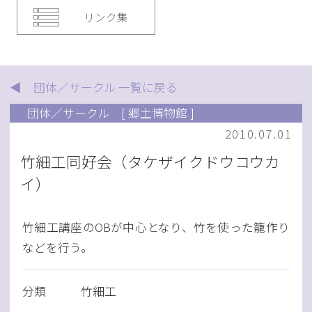
リンク集
◀ 団体／サークル 一覧に戻る
団体／サークル
[ 郷土博物館 ]
2010.07.01
竹細工同好会（タケザイクドウコウカ
イ）
竹細工講座のOBが中心となり、竹を使った籠作り
などを行う。
分類
竹細工