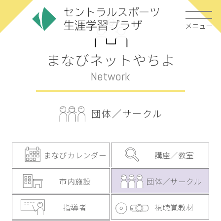
メニュー
まなびネットやちよ
Network
団体／サークル
まなびカレンダー
講座／教室
市内施設
団体／サークル
指導者
視聴覚教材