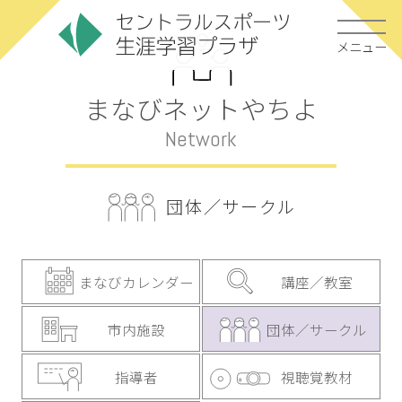
メニュー
まなびネットやちよ
Network
団体／サークル
まなびカレンダー
講座／教室
市内施設
団体／サークル
指導者
視聴覚教材