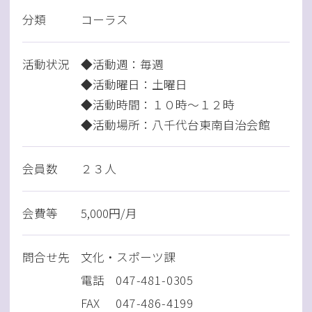
分類
コーラス
活動状況
◆活動週：毎週
◆活動曜日：土曜日
◆活動時間：１０時～１２時
◆活動場所：八千代台東南自治会館
会員数
２３人
会費等
5,000円/月
問
合
せ先
文化・スポーツ課
電話
047-481-0305
FAX
047-486-4199