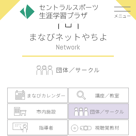
メニュー
まなびネットやちよ
Network
団体／サークル
まなびカレンダー
講座／教室
市内施設
団体／サークル
指導者
視聴覚教材