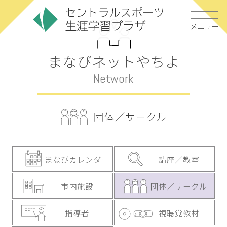
メニュー
まなびネットやちよ
Network
団体／サークル
まなびカレンダー
講座／教室
市内施設
団体／サークル
指導者
視聴覚教材