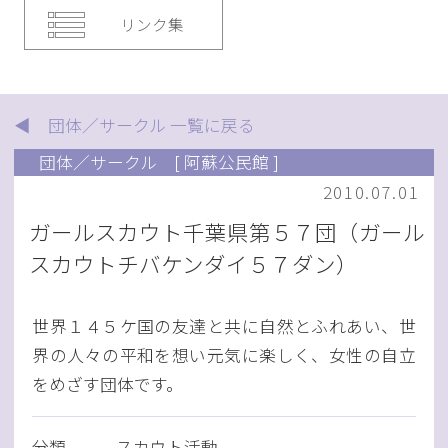
リンク集
◀ 団体／サークル 一覧に戻る
団体／サークル
[ 阿蘇公民館 ]
2010.07.01
ガールスカウト千葉県第５７団（ガール
スカウトチバケンダイ５７ダン）
世界１４５ケ国の友達と共に自然とふれあい、世
界の人々の平和を想い元気に楽しく、女性の自立
をめざす団体です。
分類
スカウト活動