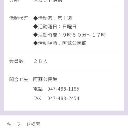
活動状況
◆活動週：第１週
◆活動曜日：日曜日
◆活動時間：９時５０分～１７時
◆活動場所：阿蘇公民館
会員数
２８人
問
合
せ先
阿蘇公民館
電話
047-488-1185
FAX
047-488-2454
キーワード検索