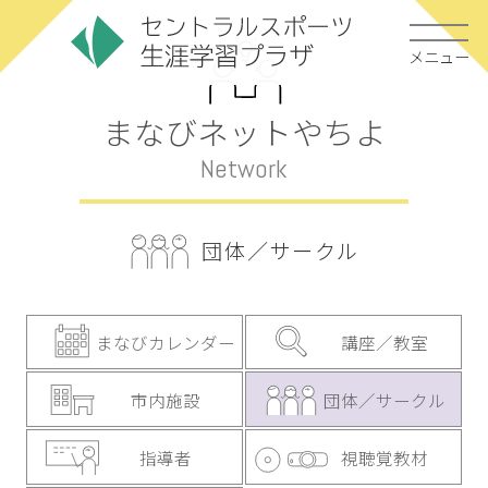
メニュー
まなびネットやちよ
Network
団体／サークル
まなびカレンダー
講座／教室
市内施設
団体／サークル
指導者
視聴覚教材