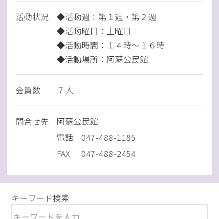
活動状況
◆活動週：第１週・第２週
◆活動曜日：土曜日
◆活動時間：１４時～１６時
◆活動場所：阿蘇公民館
会員数
７人
問
合
せ先
阿蘇公民館
電話
047-488-1185
FAX
047-488-2454
キーワード検索